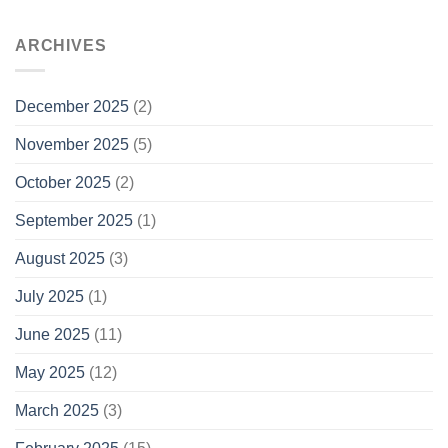
ARCHIVES
December 2025
(2)
November 2025
(5)
October 2025
(2)
September 2025
(1)
August 2025
(3)
July 2025
(1)
June 2025
(11)
May 2025
(12)
March 2025
(3)