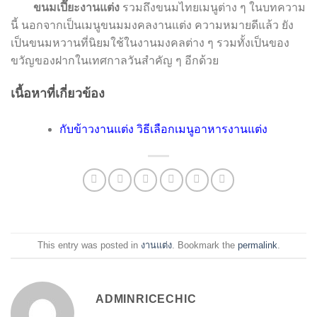
ขนมเปี๊ยะงานแต่ง
รวมถึงขนมไทยเมนูต่าง ๆ ในบทความ
นี้ นอกจากเป็นเมนูขนมมงคลงานแต่ง ความหมายดีแล้ว ยัง
เป็นขนมหวานที่นิยมใช้ในงานมงคลต่าง ๆ รวมทั้งเป็นของ
ขวัญของฝากในเทศกาลวันสำคัญ ๆ อีกด้วย
เนื้อหาที่เกี่ยวข้อง
กับข้าวงานแต่ง วิธีเลือกเมนูอาหารงานแต่ง
This entry was posted in
งานแต่ง
. Bookmark the
permalink
.
ADMINRICECHIC