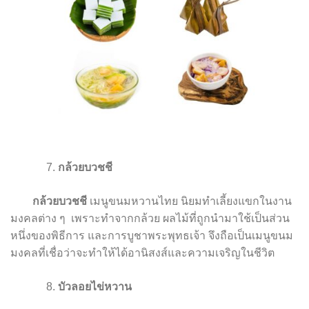
กล้วยบวชชี
กล้วยบวชชี
เมนูขนมหวานไทย นิยมทำเลี้ยงแขกในงาน
มงคลต่าง ๆ เพราะทำจากกล้วย ผลไม้ที่ถูกนำมาใช้เป็นส่วน
หนึ่งของพิธีการ และการบูชาพระพุทธเจ้า จึงถือเป็นเมนูขนม
มงคลที่เชื่อว่าจะทำให้ได้อานิสงส์และความเจริญในชีวิต
บัวลอยไข่หวาน