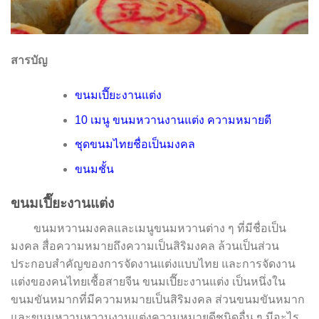
สารบัญ
ขนมเปี๊ยะงานแต่ง
10 เมนู ขนมหวานงานแต่ง ความหมายดี
ชุดขนมไทยชื่อเป็นมงคล
ขนมชั้น
ขนมเปี๊ยะงานแต่ง
ขนมหวานมงคลและเมนูขนมหวานต่าง ๆ ที่มีชื่อเป็น
มงคล สื่อความหมายถึงความเป็นสิริมงคล ล้วนเป็นส่วน
ประกอบสำคัญของการจัดงานแต่งแบบไทย และการจัดงาน
แต่งของคนไทยเชื้อสายจีน ขนมเปี๊ยะงานแต่ง เป็นหนึ่งใน
ขนมขันหมากที่มีความหมายเป็นสิริมงคล ส่วนขนมขันหมาก
และขนมหวานหวานงานแต่งความหมายดีชนิดอื่น ๆ มีอะไร