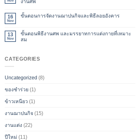
Nov
งานศพ
ขั้นตอนการจัดงานฌาปนกิจและพิธีลอยอังคาร
16
Nov
ขั้นตอนพิธีงานศพ และมรรยาทการแต่งกายที่เหมาะ
13
Nov
สม
CATEGORIES
Uncategorized
(8)
ของชำร่วย
(1)
ข้าวเหนียว
(1)
งานฌาปนกิจ
(15)
งานแต่ง
(22)
ปีใหม่
(11)