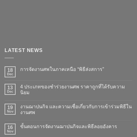
LATEST NEWS
การจัดงานศพในภาคเหนือ “พิธีส่งสการ”
18
Dec
4 ประเภทของชำร่วยงานศพ ราคาถูกที่ได้รับความ
13
Dec
นิยม
งานฌาปนกิจ และความเชื่อเกี่ยวกับการเข้าร่วมพิธีใน
19
Nov
งานศพ
ขั้นตอนการจัดงานฌาปนกิจและพิธีลอยอังคาร
16
Nov