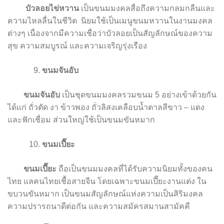
บัวลอยไข่หวาน
เป็นขนมมงคลสื่อถึงความกลมกลืนและ
ความไหลลื่นในชีวิต นิยมใช้เป็นเมนูขนมหวานในงานมงคล
ต่างๆ เนื่องจากมีความเชื่อว่าบัวลอยเป็นสัญลักษณ์ของความ
สุข ความสมบูรณ์ และความเจริญรุ่งเรือง
ขนมจันอับ
ขนมจันอับ
เป็นชุดขนมมงคลรวมขนม 5 อย่างเข้าด้วยกัน
ได้แก่ ถั่วตัด งา ข้าวพอง ถั่วลิสงเคลือบน้ำตาลสีขาว – แดง
และฟักเชื่อม ส่วนใหญ่ใช้เป็นขนมขันหมาก
ขนมเปี๊ยะ
ขนมเปี๊ยะ
ถือเป็นขนมมงคลที่ได้รับความนิยมทั้งของคน
ไทย แลคนไทยเชื้อสายจีน โดยเฉพาะขนมเปี๊ยะงานแต่ง ใน
ขบวนขันหมาก เป็นขนมสัญลักษณ์แห่งความเป็นสิริมงคล
ความปรารถนาดีต่อกัน และความสมัครสมานสามัคคี