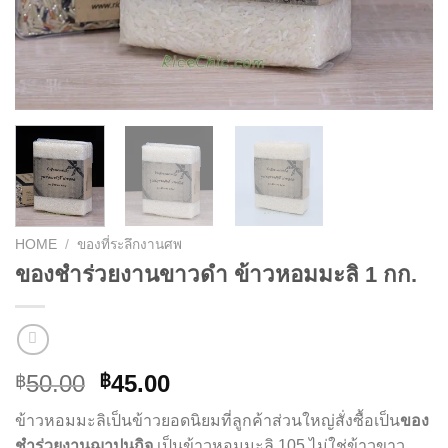
HOME
/
ของที่ระลึกงานศพ
ของชำร่วยงานขาวดำ ข้าวหอมมะลิ 1 กก.
Original
Current
50.00
45.00
฿
฿
price
price
ข้าวหอมมะลิเป็นข้าวยอดนิยมที่ลูกค้าส่วนใหญ่สั่งซื้อเป็น
ของ
was:
is:
ชำร่วยงานฌาปนกิจ
เป็นข้าวหอมมะลิ 105 ไม่ใช่ข้าวขาว