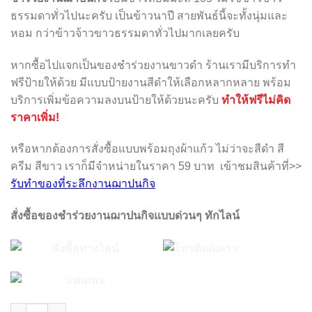
฿50.00.
฿45.00.
ธรรมดาทั่วไปนะครับ เป็นข้าวนาปี สายพันธ์นี้จะทั้งนุ่มและ
หอม กว่าข้าวจ้าวขาวธรรมดาทั่วไปมากเลยครับ
หากซื้อไปแจกเป็นของชำร่วยงานขาวดำ ร้านเรามีบริการทำ
ฟรีป้ายให้ด้วย มีแบบป้ายงานสีดำให้เลือกหลากหลาย พร้อม
บริการเพิ่มข้อความลงบนป้ายให้ด้วยนะครับ
ทำให้ฟรีไม่คิด
ราคาเพิ่ม!
หรือหากต้องการสั่งซื้อแบบพร้อมถุงผ้าแก้ว ไม่ว่าจะสีดำ สี
ครีม สีขาว เราก็มีจำหน่ายในราคา 59 บาท เข้าชมสินค้าที่>>
รับทำของที่ระลึกงานฌาปนกิจ
สั่งซื้อของชำร่วยงานฌาปนกิจแบบด่วนๆ ทักไลน์
ของชำร่วยงานขาวดำ ข้าวหอมมะลิ 1 กก. quantity