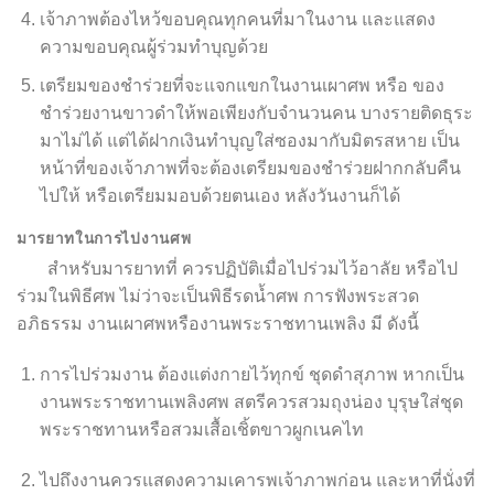
เจ้าภาพต้องไหว้ขอบคุณทุกคนที่มาในงาน และแสดง
ความขอบคุณผู้ร่วมทำบุญด้วย
เตรียมของชำร่วยที่จะแจกแขกในงานเผาศพ หรือ ของ
ชำร่วยงานขาวดำให้พอเพียงกับจำนวนคน บางรายติดธุระ
มาไม่ได้ แต่ได้ฝากเงินทำบุญใส่ซองมากับมิตรสหาย เป็น
หน้าที่ของเจ้าภาพที่จะต้องเตรียมของชำร่วยฝากกลับคืน
ไปให้ หรือเตรียมมอบด้วยตนเอง หลังวันงานก็ได้
มารยาทในการไปงานศพ
สำหรับมารยาทที่ ควรปฏิบัติเมื่อไปร่วมไว้อาลัย หรือไป
ร่วมในพิธีศพ ไม่ว่าจะเป็นพิธีรดน้ำศพ การฟังพระสวด
อภิธรรม งานเผาศพหรืองานพระราชทานเพลิง มี ดังนี้
การไปร่วมงาน ต้องแต่งกายไว้ทุกข์ ชุดดำสุภาพ หากเป็น
งานพระราชทานเพลิงศพ สตรีควรสวมถุงน่อง บุรุษใส่ชุด
พระราชทานหรือสวมเสื้อเชิ้ตขาวผูกเนคไท
ไปถึงงานควรแสดงความเคารพเจ้าภาพก่อน และหาที่นั่งที่