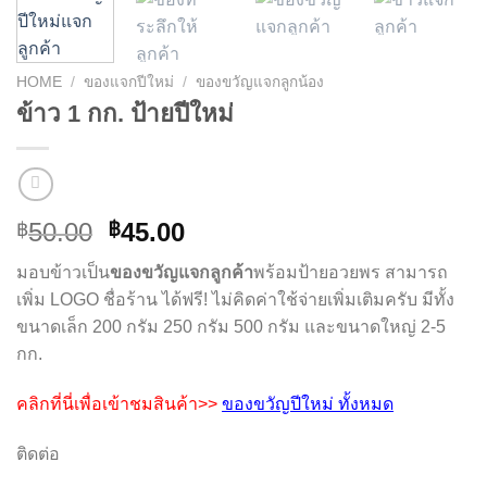
HOME
/
ของแจกปีใหม่
/
ของขวัญแจกลูกน้อง
ข้าว 1 กก. ป้ายปีใหม่
Original
Current
50.00
45.00
฿
฿
price
price
มอบข้าวเป็น
ของขวัญแจกลูกค้า
พร้อมป้ายอวยพร สามารถ
was:
is:
เพิ่ม LOGO ชื่อร้าน ได้ฟรี! ไม่คิดค่าใช้จ่ายเพิ่มเติมครับ มีทั้ง
฿50.00.
฿45.00.
ขนาดเล็ก 200 กรัม 250 กรัม 500 กรัม และขนาดใหญ่ 2-5
กก.
คลิกที่นี่เพื่อเข้าชมสินค้า>>
ของขวัญปีใหม่ ทั้งหมด
ติดต่อ