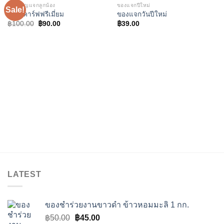
ของขวัญแจกลูกน้อง
ของแจกปีใหม่
Sale!
Add to
Add to
กล่องคาร์ฟฟรีเมี่ยม
ของแจกวันปีใหม่
wishlist
wishlist
Original
Current
฿
100.00
฿
90.00
฿
39.00
price
price
was:
is:
฿100.00.
฿90.00.
LATEST
ของชำร่วยงานขาวดำ ข้าวหอมมะลิ 1 กก.
Original
Current
฿
50.00
฿
45.00