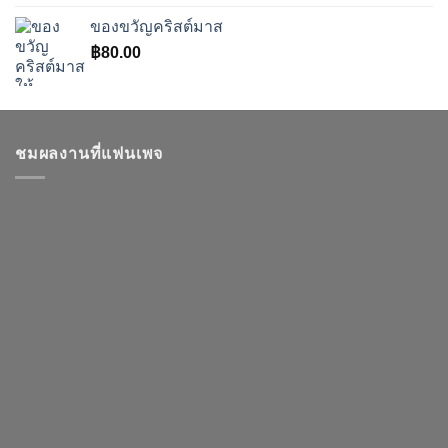
was:
is:
ของขวัญคริสต์มาส
฿39.00.
฿27.00.
฿
80.00
ชมผลงานที่แฟนเพจ