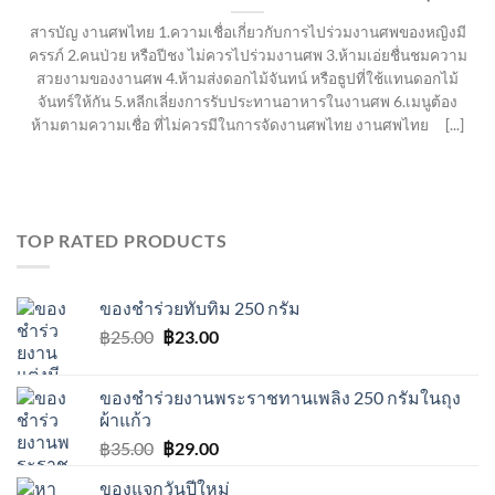
สารบัญ งานศพไทย 1.ความเชื่อเกี่ยวกับการไปร่วมงานศพของหญิงมี
ครรภ์ 2.คนป่วย หรือปีชง ไม่ควรไปร่วมงานศพ 3.ห้ามเอ่ยชื่นชมความ
สวยงามของงานศพ 4.ห้ามส่งดอกไม้จันทน์ หรือธูปที่ใช้แทนดอกไม้
จันทร์ให้กัน 5.หลีกเลี่ยงการรับประทานอาหารในงานศพ 6.เมนูต้อง
ห้ามตามความเชื่อ ที่ไม่ควรมีในการจัดงานศพไทย งานศพไทย [...]
TOP RATED PRODUCTS
ของชําร่วยทับทิม 250 กรัม
Original
Current
฿
25.00
฿
23.00
price
price
was:
is:
ของชำร่วยงานพระราชทานเพลิง 250 กรัมในถุง
฿25.00.
฿23.00.
ผ้าแก้ว
Original
Current
฿
35.00
฿
29.00
price
price
ของแจกวันปีใหม่
was:
is: