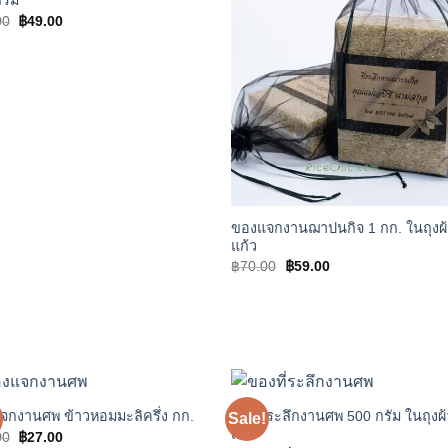
รัม
Original
Current
00
฿
49.00
price
price
was:
is:
฿60.00.
฿49.00.
ของแจกงานฌาปนกิจ 1 กก. ในถุงผ
แก้ว
Original
Current
฿
70.00
฿
59.00
price
price
was:
is:
฿70.00.
฿59.00.
ของที่ระลึกงานศพ 500 กรัม ในถุงผ้
จกงานศพ ข้าวหอมมะลิครึ่ง กก.
Sale!
Add to
Add
แก้ว
Original
Current
00
฿
27.00
wishlist
wishl