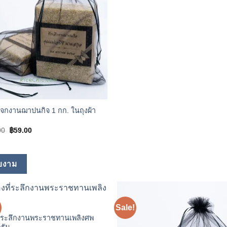
฿70.00.
฿60.00.
จกงานฌาปนกิจ 1 กก. ในถุงผ้า
Original
Current
00
฿
59.00
price
price
was:
is:
฿70.00.
฿59.00.
ยงาม
Sale!
Add to
Add
wishlist
wishl
ี่ระลึกงานพระราชทานเพลิงศพ