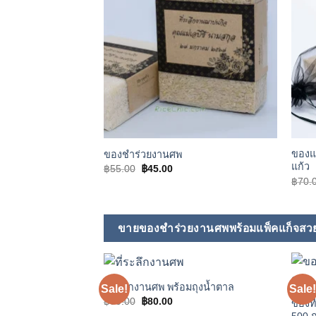
ของแ
ของชำร่วยงานศพ
แก้ว
Original
Current
฿
55.00
฿
45.00
price
price
฿
70.
was:
is:
฿55.00.
฿45.00.
ขายของชำร่วยงานศพพร้อมแพ็คแก็จสว
ที่ระลึกงานศพ พร้อมถุงน้ำตาล
Sale!
Sale!
Add to
Original
Current
฿
90.00
฿
80.00
wishlist
ของท
price
price