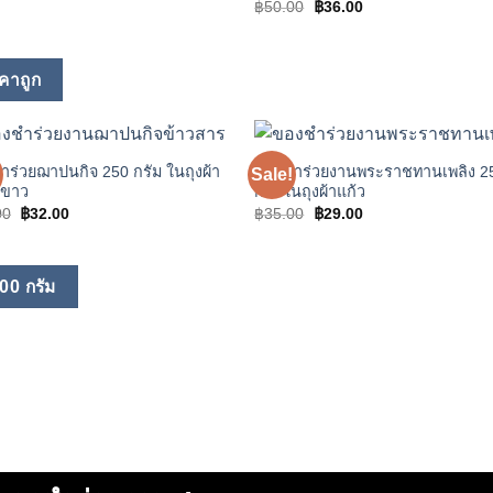
price
price
Original
Current
฿
50.00
฿
36.00
was:
is:
price
price
฿39.00.
฿27.00.
was:
is:
฿50.00.
฿36.00.
คาถูก
ร่วยฌาปนกิจ 250 กรัม ในถุงผ้า
ของชำร่วยงานพระราชทานเพลิง 2
Sale!
Add to
Add
ีขาว
กรัมในถุงผ้าแก้ว
wishlist
wishl
Original
Current
Original
Current
00
฿
32.00
฿
35.00
฿
29.00
price
price
price
price
was:
is:
was:
is:
฿50.00.
฿32.00.
฿35.00.
฿29.00.
0 กรัม