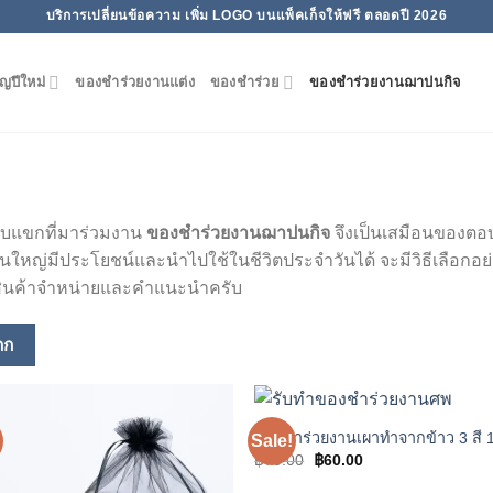
บริการเปลี่ยนข้อความ เพิ่ม LOGO บนแพ็คเก็จให้ฟรี ตลอดปี 2026
ญปีใหม่
ของชําร่วยงานแต่ง
ของชำร่วย
ของชำร่วยงานฌาปนกิจ
บแขกที่มาร่วมงาน
ของชำร่วยงานฌาปนกิจ
จึงเป็นเสมือนของตอบ
ยส่วนใหญ่มีประโยชน์และนำไปใช้ในชีวิตประจำวันได้ จะมีวิธีเลือ
ีสินค้าจำหน่ายและคำแนะนำครับ
กก
ของชำร่วยงานเผาทำจากข้าว 3 สี 
Sale!
Add to
Add
Original
Current
฿
70.00
฿
60.00
wishlist
wishl
price
price
was:
is: