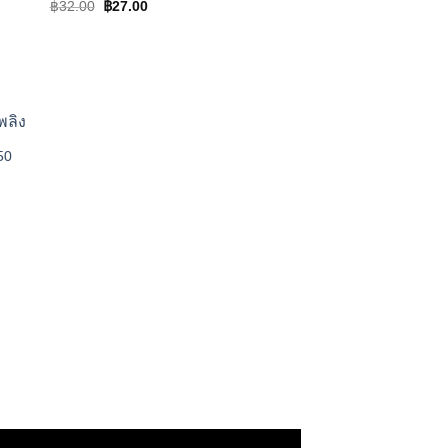
Original
Current
฿
32.00
฿
27.00
price
price
was:
is:
฿32.00.
฿27.00.
50
 to
ist