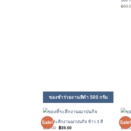
500 ก
was:
is:
฿90.00.
฿80.00.
฿
60.
ของชําร่วยงานสีดํา 500 กรัม
ของที่ระลึกงานฌาปนกิจ ข้าว 3 สี
ของแ
Sale!
Sale!
Add to
Original
Current
฿
55.00
฿
39.00
฿
39.
wishlist