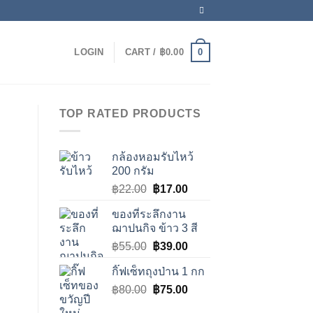
0
LOGIN
CART /
฿
0.00
TOP RATED PRODUCTS
กล้องหอมรับไหว้
200 กรัม
Original
Current
฿
22.00
฿
17.00
price
price
ของที่ระลึกงาน
was:
is:
ฌาปนกิจ ข้าว 3 สี
฿22.00.
฿17.00.
Original
Current
฿
55.00
฿
39.00
price
price
กิ๊ฟเซ็ทถุงป่าน 1 กก
was:
is:
Original
Current
฿
80.00
฿55.00.
฿
75.00
฿39.00.
price
price