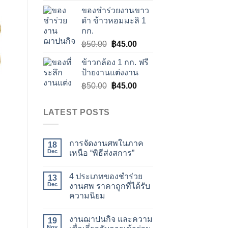
was:
is:
ของชำร่วยงานขาว
฿80.00.
฿75.00.
ดำ ข้าวหอมมะลิ 1
กก.
Original
Current
฿
50.00
฿
45.00
price
price
ข้าวกล้อง 1 กก. ฟรี
was:
is:
ป้ายงานแต่งงาน
฿50.00.
฿45.00.
Original
Current
฿
50.00
฿
45.00
price
price
was:
is:
LATEST POSTS
฿50.00.
฿45.00.
การจัดงานศพในภาค
18
Dec
เหนือ “พิธีส่งสการ”
4 ประเภทของชำร่วย
13
Dec
งานศพ ราคาถูกที่ได้รับ
ความนิยม
งานฌาปนกิจ และความ
19
Nov