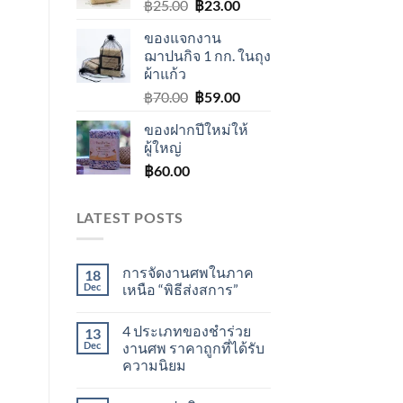
Original
Current
฿
25.00
฿
23.00
price
price
ของแจกงาน
was:
is:
ฌาปนกิจ 1 กก. ในถุง
฿25.00.
฿23.00.
ผ้าแก้ว
Original
Current
฿
70.00
฿
59.00
price
price
ของฝากปีใหม่ให้
was:
is:
ผู้ใหญ่
฿70.00.
฿59.00.
฿
60.00
LATEST POSTS
การจัดงานศพในภาค
18
Dec
เหนือ “พิธีส่งสการ”
4 ประเภทของชำร่วย
13
Dec
งานศพ ราคาถูกที่ได้รับ
ความนิยม