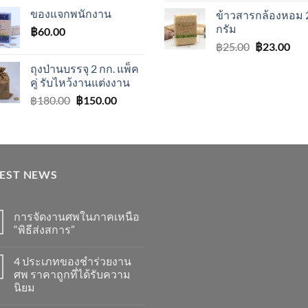
price
p
ของแจกพนักงาน
ข้าวสารกล้องหอม 
was:
i
กรัม
฿
60.00
฿180.00.
฿
Original
Cur
฿
25.00
฿
23.00
price
pric
ถุงป่านบรรจุ 2 กก. แพ็ค
was:
is:
คู่ รับไหว้งานแต่งงาน
฿25.00.
฿23
Original
Current
฿
180.00
฿
150.00
price
price
was:
is:
฿180.00.
฿150.00.
TEST NEWS
การจัดงานศพในภาคเหนือ
“พิธีส่งสการ”
4 ประเภทของชำร่วยงาน
ศพ ราคาถูกที่ได้รับความ
นิยม