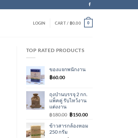
0
LOGIN
CART /
฿
0.00
TOP RATED PRODUCTS
ของแจกพนักงาน
฿
60.00
ถุงป่านบรรจุ 2 กก.
แพ็คคู่ รับไหว้งาน
แต่งงาน
Original
Current
฿
180.00
฿
150.00
price
price
ข้าวสารกล้องหอม
was:
is:
250 กรัม
฿180.00.
฿150.00.