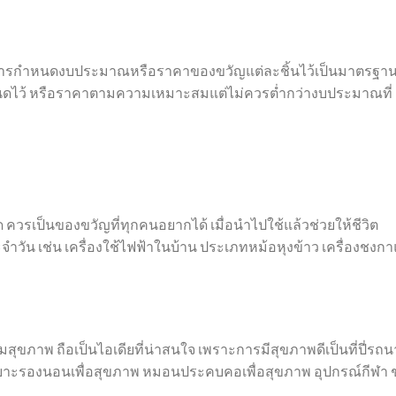
การกำหนดงบประมาณหรือราคาของขวัญแต่ละชิ้นไว้เป็นมาตรฐาน ผ
ำหนดไว้ หรือราคาตามความเหมาะสมแต่ไม่ควรต่ำกว่างบประมาณที่
ุด ควรเป็นของขวัญที่ทุกคนอยากได้ เมื่อนำไปใช้แล้วช่วยให้ชีวิต
จำวัน เช่น เครื่องใช้ไฟฟ้าในบ้าน ประเภทหม้อหุงข้าว เครื่องชงก
มสุขภาพ ถือเป็นไอเดียที่น่าสนใจ เพราะการมีสุขภาพดีเป็นที่ปี่รถน
เบาะรองนอนเพื่อสุขภาพ หมอนประคบคอเพื่อสุขภาพ อุปกรณ์กีฬา ช