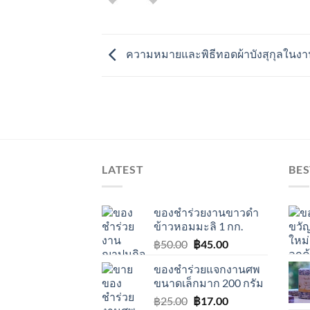
ความหมายและพิธีทอดผ้าบังสุกุลในง
LATEST
BES
ของชำร่วยงานขาวดำ
ข้าวหอมมะลิ 1 กก.
Original
Current
฿
50.00
฿
45.00
price
price
ของชำร่วยแจกงานศพ
was:
is:
ขนาดเล็กมาก 200 กรัม
฿50.00.
฿45.00.
Original
Current
฿
25.00
฿
17.00