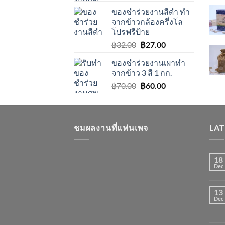
price
price
ของชำร่วยงานสีดำ ทำ
was:
is:
จากข้าวกล้องครึ่งโล
฿25.00.
฿17.00.
โปรฟรีป้าย
Original
Current
฿
32.00
฿
27.00
price
price
ของชำร่วยงานเผาทำ
was:
is:
จากข้าว 3 สี 1 กก.
฿32.00.
฿27.00.
Original
Current
฿
70.00
฿
60.00
price
price
was:
is:
฿70.00.
฿60.00.
ชมผลงานที่แฟนเพจ
LA
18
Dec
13
Dec