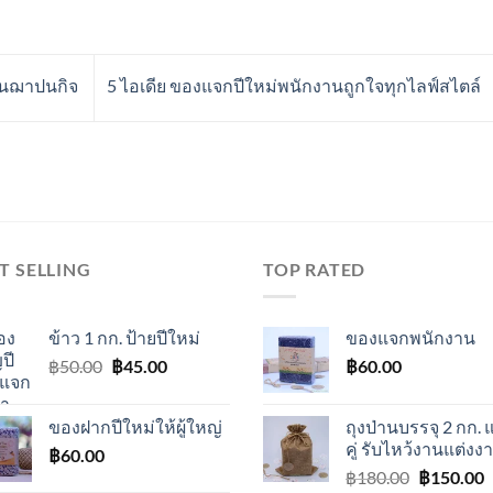
านฌาปนกิจ
5 ไอเดีย ของแจกปีใหม่พนักงานถูกใจทุกไลฟ์สไตล์
T SELLING
TOP RATED
ข้าว 1 กก. ป้ายปีใหม่
ของแจกพนักงาน
Original
Current
฿
50.00
฿
45.00
฿
60.00
price
price
was:
is:
ของฝากปีใหม่ให้ผู้ใหญ่
ถุงป่านบรรจุ 2 กก. 
฿50.00.
฿45.00.
คู่ รับไหว้งานแต่งง
฿
60.00
Original
C
฿
180.00
฿
150.00