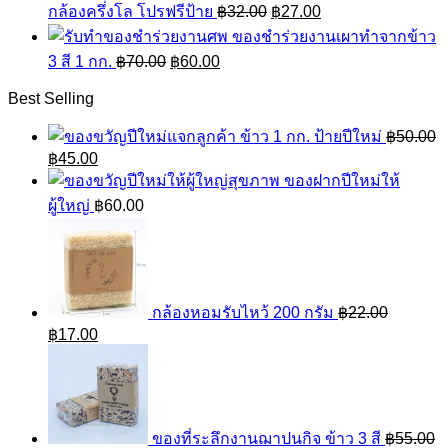
Original
Current
กล้องครึ่งโล โปรฟรีป้าย
฿
฿25.00.
32.00
฿
฿17.00.
27.00
price
price
ของชำร่วยงานเผาทำจากข้าว
was:
is:
Original
Current
3 สี 1 กก.
฿
70.00
฿
60.00
฿32.00.
฿27.00.
price
price
was:
is:
Best Selling
฿70.00.
฿60.00.
ข้าว 1 กก. ป้ายปีใหม่
฿
50.00
Original
Current
฿
45.00
price
price
ของฝากปีใหม่ให้
was:
is:
ผู้ใหญ่
฿
60.00
฿50.00.
฿45.00.
กล้องหอมรับไหว้ 200 กรัม
฿
22.00
Original
Current
฿
17.00
price
price
was:
is:
฿22.00.
฿17.00.
ของที่ระลึกงานฌาปนกิจ ข้าว 3 สี
฿
55.00