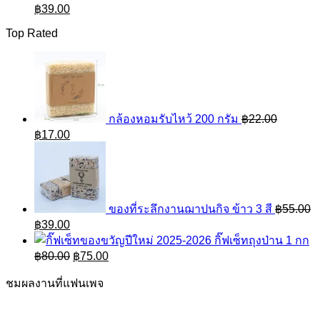
Original
Current
฿
39.00
price
price
Top Rated
was:
is:
฿55.00.
฿39.00.
กล้องหอมรับไหว้ 200 กรัม
฿
22.00
Original
Current
฿
17.00
price
price
was:
is:
฿22.00.
฿17.00.
ของที่ระลึกงานฌาปนกิจ ข้าว 3 สี
฿
55.00
Original
Current
฿
39.00
price
price
กิ๊ฟเซ็ทถุงป่าน 1 กก
was:
is:
Original
Current
฿
80.00
฿
75.00
฿55.00.
฿39.00.
price
price
was:
is:
ชมผลงานที่แฟนเพจ
฿80.00.
฿75.00.